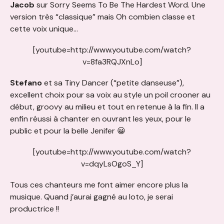
Jacob
sur Sorry Seems To Be The Hardest Word. Une
version très “classique” mais Oh combien classe et
cette voix unique…
[youtube=http://www.youtube.com/watch?
v=8fa3RQJXnLo]
Stefano
et sa Tiny Dancer (“petite danseuse”),
excellent choix pour sa voix au style un poil crooner au
début, groovy au milieu et tout en retenue à la fin. Il a
enfin réussi à chanter en ouvrant les yeux, pour le
public et pour la belle Jenifer 😀
[youtube=http://www.youtube.com/watch?
v=dqyLsOgoS_Y]
Tous ces chanteurs me font aimer encore plus la
musique. Quand j’aurai gagné au loto, je serai
productrice !!