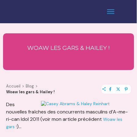
WOAW LES GARS & HAILEY !
Accueil
>
Blog
>
Woaw les gars & Hailey !
Des
nouvelles fraîches des concurrents masculins d’A-me-
ri-can Idol 2011 (voir mon article précédent
Woaw les
)…
gars !