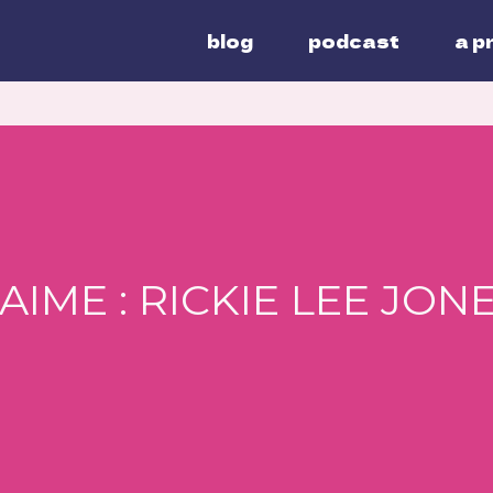
blog
podcast
a p
’AIME : RICKIE LEE JON