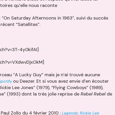
toires qu’elle nous raconte
t “On Saturday Afternoons in 1963”, suivi du succès
 récent “Satellites”.
ch?v=3T-4y0kifAI]
tch?v=VXdwvDjxOkM]
orceau “A Lucky Guy” mais je n’ai trouvé aucune
ou Deezer. Et si vous avez envie d’en écouter
Spotify
ckie Lee Jones” (1979), “Flying Cowboys” (1989),
se” (1993) dont la très jolie reprise de
Rebel Rebel
de
 Paul Zollo du 4 février 2010 :
Legends: Rickie Lee