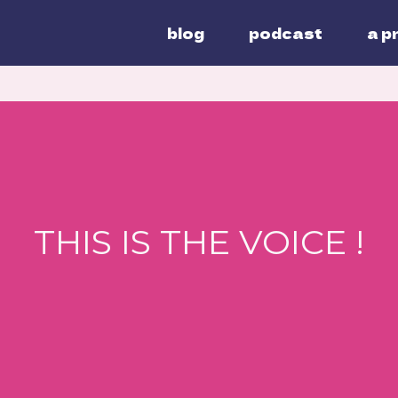
blog
podcast
a p
THIS IS THE VOICE !