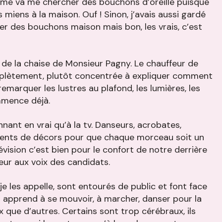
omme va me chercher des bouchons d’oreille puisque
s miens à la maison. Ouf ! Sinon, j’avais aussi gardé
r des bouchons maison mais bon, les vrais, c’est
 de la chaise de Monsieur Pagny. Le chauffeur de
omplètement, plutôt concentrée à expliquer comment
remarquer les lustres au plafond, les lumières, les
ommence déjà.
nant en vrai qu’à la tv. Danseurs, acrobates,
ments de décors pour que chaque morceau soit un
évision c’est bien pour le confort de notre derrière
eur aux voix des candidats.
e les appelle, sont entourés de public et font face
 apprend à se mouvoir, à marcher, danser pour la
 que d’autres. Certains sont trop cérébraux, ils