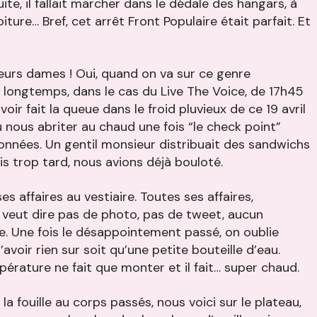
ite, il fallait marcher dans le dédale des hangars, à
ture… Bref, cet arrêt Front Populaire était parfait. Et
eurs dames ! Oui, quand on va sur ce genre
e longtemps, dans le cas du Live The Voice, de 17h45
voir fait la queue dans le froid pluvieux de ce 19 avril
nous abriter au chaud une fois “le check point”
onnées. Un gentil monsieur distribuait des sandwichs
s trop tard, nous avions déjà bouloté.
es affaires au vestiaire. Toutes ses affaires,
 veut dire pas de photo, pas de tweet, aucun
tie. Une fois le désappointement passé, on oublie
avoir rien sur soit qu’une petite bouteille d’eau.
érature ne fait que monter et il fait… super chaud.
a fouille au corps passés, nous voici sur le plateau,