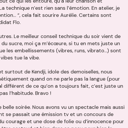
out ce qui les entoure, qu’à leur chanson et
 technique n’est rien sans l’émotion. En atelier, je
tention… “, cela fait sourire Aurélie. Certains sont
idat Flo.
tres. Le meilleur conseil technique du soir vient de
r du sucre, moi ça m’écœure, si tu en mets juste un
ue les embellissements (vibres, runs, vibrato…) sont
vibes tue la vibe.
t surtout de Kendji, idole des demoiselles, nous
étiquement quand on ne parle pas la langue (pour
al différent de ce qu’on a toujours fait, c’est juste un
as l’habitude. Bravo !
 belle soirée. Nous avons vu un spectacle mais aussi
nt se passait une émission tv et un concours de
 du courage et une dose de folie ou d’innocence pour