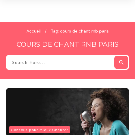
Accueil
/
Tag: cours de chant rnb paris
COURS DE CHANT RNB PARIS
Conseils pour Mieux Chanter