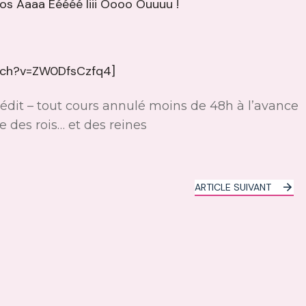
vos Aaaa Eéééé Iiii Oooo Ouuuu !
tch?v=ZW0DfsCzfq4]
crédit – tout cours annulé moins de 48h à l’avance
se des rois… et des reines
ARTICLE SUIVANT