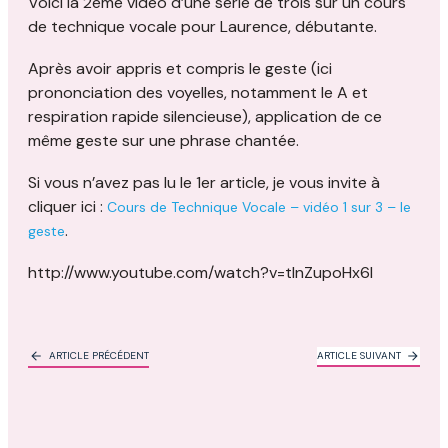
Voici la 2ème vidéo d’une série de trois sur un cours
de technique vocale pour Laurence, débutante.
Après avoir appris et compris le geste (ici
prononciation des voyelles, notamment le A et
respiration rapide silencieuse), application de ce
même geste sur une phrase chantée.
Si vous n’avez pas lu le 1er article, je vous invite à
cliquer ici :
Cours de Technique Vocale – vidéo 1 sur 3 – le
.
geste
http://www.youtube.com/watch?v=tInZupoHx6I
ARTICLE PRÉCÉDENT
ARTICLE SUIVANT