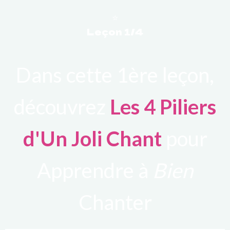
⭐
Leçon 1/4
Dans cette 1ère leçon,
découvrez
Les 4 Piliers
d'Un Joli Chant
pour
Apprendre à
Bien
Chanter