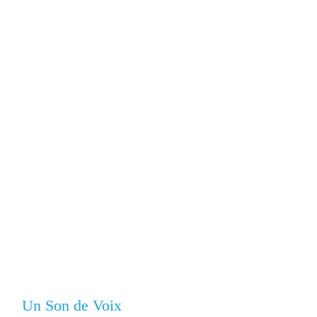
cours de chant en
ligne, Technique
Vocale
Un Son de Voix