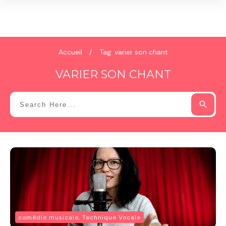
Accueil
/
Tag: varier son chant
VARIER SON CHANT
comédie musicale, Technique Vocale