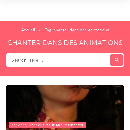
Accueil
/
Tag: chanter dans des animations
CHANTER DANS DES ANIMATIONS
Concert, Conseils pour Mieux Chanter