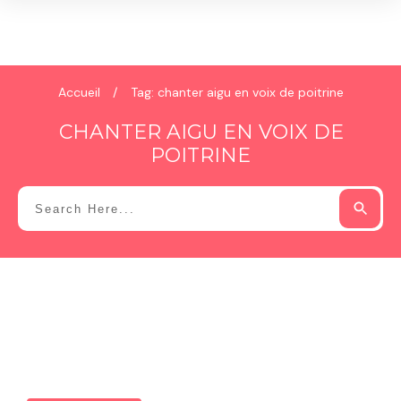
Accueil
/
Tag: chanter aigu en voix de poitrine
CHANTER AIGU EN VOIX DE
POITRINE