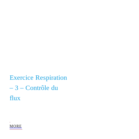
Conseils pour Mieux
Chanter, Exercices de
Chant
Exercice
Respiration – 3 –
Contrôle du flux
MORE