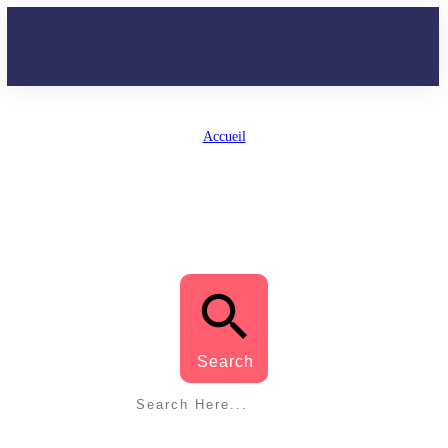
Accueil
/
Tag: appui
APPUI
Search