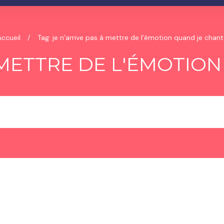
Accueil
/
Tag: je n’arrive pas à mettre de l’émotion quand je chant
À METTRE DE L'ÉMOTIO