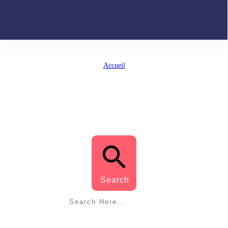
Accueil
/
Tag: exercice de chant lèvres
EXERCICE DE CHANT LÈVRES
Search