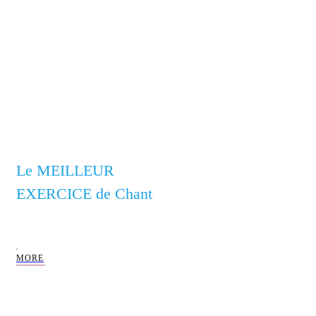
cours de chant en ligne,
Technique Vocale
Le MEILLEUR
EXERCICE de
Chant
MORE