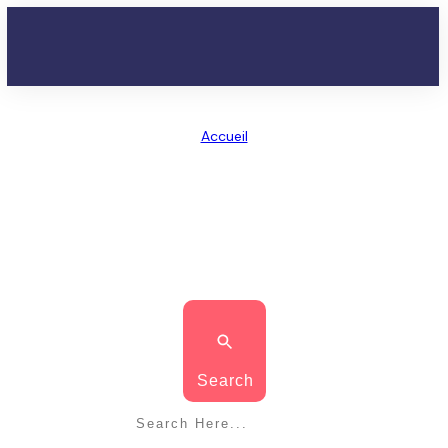
Accueil
/
Tag: chanter aigu voix de poitrine
CHANTER AIGU VOIX DE
POITRINE
Search